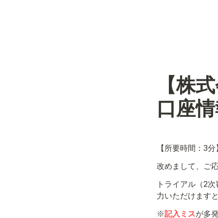
【株式
口座情
【所要時間：3分
改めまして、ご
トライアル（2次
力いただけます
※
記入ミス
が多発